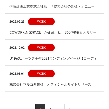
伊藤建設工業株式会社様 「協力会社の皆様へ」ニュー
【IF】のカスタマイズ
2022.02.25
WORK
COWORKINGSPACE「かま蔵」様、360°VR撮影とリリー
スアーティクル制作
2021.10.02
WORK
U19eスポーツ選手権2021ランディングページ【コーディ
ング】
2021.08.01
WORK
株式会社マルコ産業様 オフィシャルサイトリリース
1
2
3
»